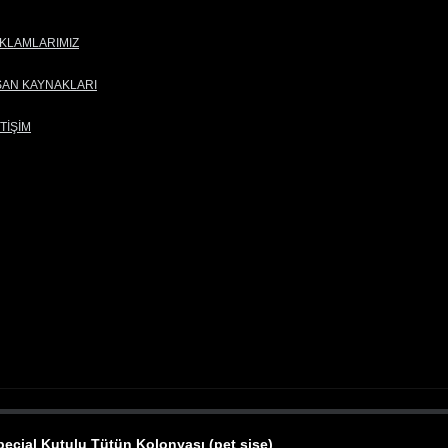
KLAMLARIMIZ
SAN KAYNAKLARI
ETİŞİM
pecial Kutulu Tütün Kolonyası (pet şişe)