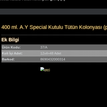
400 ml. A.Y Special Kutulu Tütün Kolonyası (p
Ek Bilgi
Ürün Kodu:
37/A
Koli İçi Adet:
12x4=48 Adet
Barkod:
8690432000314