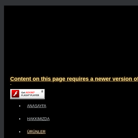
Content on this page requires a newer version o
ANASAYFA
HAKKIMIZDA
ÜRÜNLER