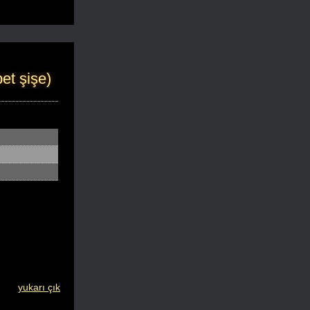
et şişe)
yukarı çık