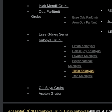
Islak Mendil Grubu
RE
Oda Parfümü
Grubu
Esse Oda Parfümü
İN
Aron Oda Parfümü
İL
Esse Güneş Serisi
Kolonya Grubu
Limon Kolonyası
Hakiki Çay Kolonyası
Lavanta Kolonyasi
Beyaz Zambak
Kolonyasi
Tütün Kolonyası
Traş Kolonyası
Gül Suyu Grubu
Aseton Grubu
Anasayfa
ÜRÜNLER
Kolonya Grubu
Tütün Kolonyası
400 ml. A.Y S